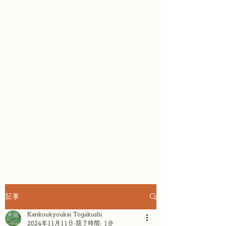
鏡池どんぐりハウスは、ガレット
専門店として、そば粉100％の本
格ガレットが楽しめ
ます。テラス
席からは戸隠連山と鏡池の眺めを
楽しみながら、リラックスしたひ
とときを過ごせます。～景色もご
ちそうになるテラスレストラン&
ショップ in 戸隠鏡池 ~
記事
Kankoukyoukai Togakushi
2024年11月11日
読了時間: 1分