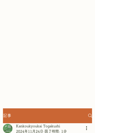
鏡池どんぐりハウスは、ガレット
専門店として、そば粉100％の本
格ガレットが楽しめ
ます。テラス
席からは戸隠連山と鏡池の眺めを
楽しみながら、リラックスしたひ
とときを過ごせます。～景色もご
ちそうになるテラスレストラン&
ショップ in 戸隠鏡池 ~
記事
Kankoukyoukai Togakushi
2024年11月24日
読了時間: 1分