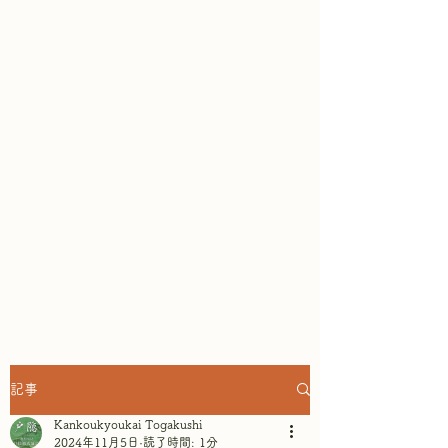
鏡池どんぐりハウスは、ガレット
専門店として、そば粉100％の本
格ガレットが楽しめ
ます。テラス
席からは戸隠連山と鏡池の眺めを
楽しみながら、リラックスしたひ
とときを過ごせます。～景色もご
ちそうになるテラスレストラン&
ショップ in 戸隠鏡池 ~
記事
Kankoukyoukai Togakushi
2024年11月5日
読了時間: 1分