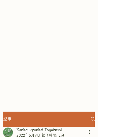
鏡池どんぐりハウスは、ガレット
専門店として、そば粉100％の本
格ガレットが楽しめ
ます。テラス
席からは戸隠連山と鏡池の眺めを
楽しみながら、リラックスしたひ
とときを過ごせます。～景色もご
ちそうになるテラスレストラン&
ショップ in 戸隠鏡池 ~
記事
Kankoukyoukai Togakushi
2022年5月9日
読了時間: 1分