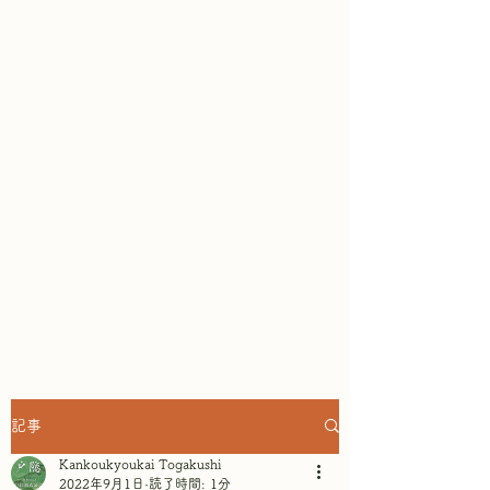
鏡池どんぐりハウスは、ガレット
専門店として、そば粉100％の本
格ガレットが楽しめ
ます。テラス
席からは戸隠連山と鏡池の眺めを
楽しみながら、リラックスしたひ
とときを過ごせます。～景色もご
ちそうになるテラスレストラン&
ショップ in 戸隠鏡池 ~
記事
Kankoukyoukai Togakushi
2022年9月1日
読了時間: 1分