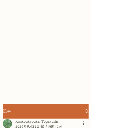
鏡池どんぐりハウスは、ガレット
専門店として、そば粉100％の本
格ガレットが楽しめ
ます。テラス
席からは戸隠連山と鏡池の眺めを
楽しみながら、リラックスしたひ
とときを過ごせます。～景色もご
ちそうになるテラスレストラン&
ショップ in 戸隠鏡池 ~
記事
Kankoukyoukai Togakushi
2024年9月21日
読了時間: 1分